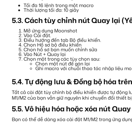
Tối đa 16 lệnh trong một macro
Thời lượng tối đa: 10 giây
5.3.
Cách tùy chỉnh nút Quay lại (Y
Mở ứng dụng Moonshot
Vào Cài đặt.
Điều hướng đến tab Bộ điều khiển.
Chọn Hồ sơ bộ điều khiển
Chọn hồ sơ bạn muốn chỉnh sửa
Vào Nút + Quay lại
Chọn một trong các tùy chọn sau:
Chọn một nút để gán lại
Ghi macro với chuỗi thao tác nhập liệu m
5.4.
Tự động lưu & Đồng bộ hóa trên 
R BEST
Tất cả cài đặt tùy chỉnh bộ điều khiển được tự động l
M1/M2 của bạn vẫn giữ nguyên khi chuyển đổi thiết bị.
5.5.
Vô hiệu hóa hoặc xóa nút Quay 
Bạn có thể dễ dàng xóa cài đặt M1/M2 trong ứng dụng, 