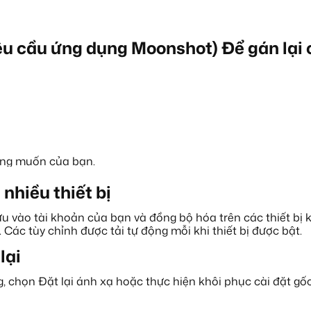
êu cầu ứng dụng Moonshot) Để gán lại 
ong muốn của bạn.
nhiều thiết bị
 SHOT 
ưu vào tài khoản của bạn và đồng bộ hóa trên các thiết bị 
 Các tùy chỉnh được tải tự động mỗi khi thiết bị được bật.
lại
khởi động lại
nhấp hoặc chạm vào bất kỳ đâu để chụp ảnh
chọn Đặt lại ánh xạ hoặc thực hiện khôi phục cài đặt gốc h