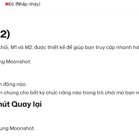
Đỏ (Nhấp nháy)
2)
ối, M1 và M2, được thiết kế để giúp bạn truy cập nhanh h
ụng Moonshot.
h động nào.
n chúng cho bất kỳ chức năng nào trong trò chơi mà bạn 
nút Quay lại
dụng Moonshot.