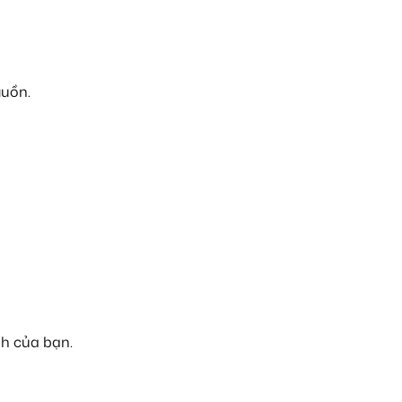
guồn.
nh của bạn.