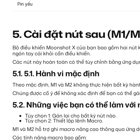
Pin yếu
5.
Cài đặt nút sau (M1/M
Bộ điều khiển Moonshot X của bạn bao gồm hai nút kh
ngón tay cái khỏi cần điều khiển.
Các nút này hoàn toàn có thể tùy chỉnh bằng ứng d
5.1.
5.1. Hành vi mặc định
Theo mặc định, M1 và M2 không thực hiện bất kỳ hàn
Chúng được cố ý để không xác định để bạn có thể gá
5.2.
Những việc bạn có thể làm với 
Tùy chọn 1: Gán lại cho bất kỳ nút nào.
Tùy chọn 2: Thiết lập lệnh Macro.
M1 và M2 hỗ trợ ghi macro nâng cao thông qua ứng 
Các tính năng macro bao gồm: